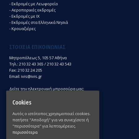
- Εκδρομές με Λεωφορείο
- Αεροπορικές εκδρομές
- Εκδρομές με ΙΧ
- Εκδρομές στα Ελληνικά Νησιά
- Κρουαζιέρες
ΣΤΟΙΧΕΊΑ ΕΠΙΚΟΙΝΩΝΊΑΣ
Μητροπόλεως 5, 105 57 Αθήνα
Τηλ.: 210 32 43 365 / 210 32 43 543
Fax: 210 32 24 205
Email: ivis@ivis.gr
Δείτε την ηλεκτρονική μπροσούρα μας:
Cookies
Αυτός ο ιστότοπος χρησιμοποιεί cookies.
πατήστε "Αποδοχή" για να συνεχίσετε ή
"περισσότερα" για λεπτομέρειες.
περισσότερα