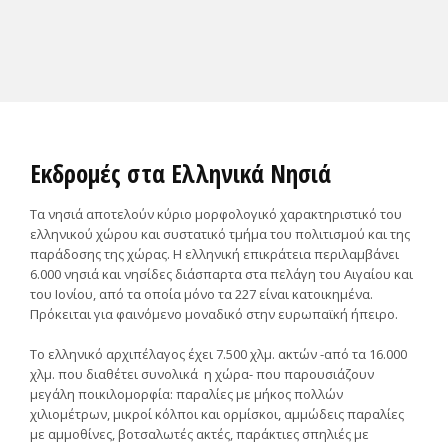
Εκδρομές στα Ελληνικά Νησιά
Τα νησιά αποτελούν
κύριο μορφολογικό χαρακτηριστικό
του
ελληνικού χώρου και συστατικό τμήμα του πολιτισμού και της
παράδοσης της χώρας. Η ελληνική επικράτεια περιλαμβάνει
6.000 νησιά και νησίδες
διάσπαρτα στα πελάγη του Αιγαίου και
του Ιονίου, από τα οποία μόνο τα
227
είναι
κατοικημένα
.
Πρόκειται για
φαινόμενο μοναδικό
στην ευρωπαϊκή ήπειρο.
Το
ελληνικό αρχιπέλαγος
έχει 7.500 χλμ. ακτών -από τα 16.000
χλμ. που διαθέτει συνολικά η χώρα- που παρουσιάζουν
μεγάλη ποικιλομορφία: παραλίες με μήκος πολλών
χιλιομέτρων, μικροί κόλποι και ορμίσκοι, αμμώδεις παραλίες
με αμμοθίνες, βοτσαλωτές ακτές, παράκτιες σπηλιές με