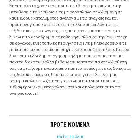
Νησια , ολο το χρονο τα οποια κατα βαση εμπεριεχουν την
μεταβαση ειτε με πλοιο ειτε με αεροπλανο την διαμονη σε
καθε ειδους καταλυματος αναλογα με τις αναγκες και τον
προυπολογισμο καθε επισκεπτη αλλα και αναλογα με τις
ταξιδιωτικες του αναγκες , τις μεταφορες απο και προς το
λιμανι η το αεροδρομιο σε καθε νησι αλλα και την συμμετοχη
σε οργανωμενες τοπικες περιηγησεις ειτε με λεωφορειο ειτε
με καποιο μικρο τοπικο περιηγητικο κρουαζιεροπλοιο. Για τον
λογο αυτο εδω δημιουργησαμε ηδη καποια ετοιμα ατομικα
πακετα διακοπων αλλα βεβαιως ειμαστε παντα στην διαθεση
σας να φτιαξουμε ενα ατομικο πακετο αναλογα με τις δικες σας
ταξιδιωτικες αναγκες ! Για αυτο μην αργειτε ! Στειλτε μας
σημερα κιολας την ζητηση για το νησι η τα νησια που σας
ενδιαφερουν και μετα χαλαρωστε και απολαυστε αυτο που
ονειρευτικατε !
ΠΡΟΤΕΙΝΟΜΕΝΑ
(δείτε τα όλα)