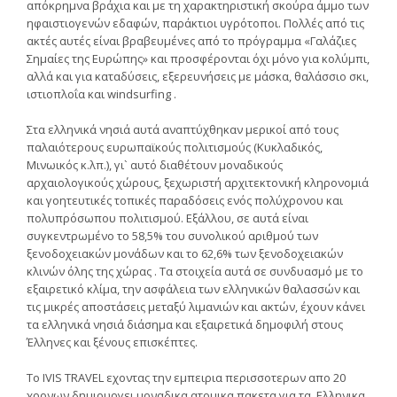
απόκρημνα βράχια και με τη χαρακτηριστική σκούρα άμμο των
ηφαιστιογενών εδαφών, παράκτιοι υγρότοποι. Πολλές από τις
ακτές αυτές είναι βραβευμένες από το πρόγραμμα «Γαλάζιες
Σημαίες της Ευρώπης» και προσφέρονται όχι μόνο για κολύμπι,
αλλά και για καταδύσεις, εξερευνήσεις με μάσκα, θαλάσσιο σκι,
ιστιοπλοΐα και windsurfing .
Στα ελληνικά νησιά αυτά αναπτύχθηκαν μερικοί από τους
παλαιότερους ευρωπαϊκούς πολιτισμούς
(Κυκλαδικός,
Μινωικός κ.λπ.), γι` αυτό διαθέτουν
μοναδικούς
αρχαιολογικούς χώρους
, ξεχωριστή
αρχιτεκτονική κληρονομιά
και γοητευτικές
τοπικές παραδόσεις
ενός πολύχρονου και
πολυπρόσωπου πολιτισμού. Εξάλλου, σε αυτά είναι
συγκεντρωμένο το 58,5% του συνολικού αριθμού των
ξενοδοχειακών μονάδων και το 62,6% των ξενοδοχειακών
κλινών όλης της χώρας . Τα στοιχεία αυτά σε συνδυασμό με το
εξαιρετικό κλίμα, την ασφάλεια των ελληνικών θαλασσών και
τις μικρές αποστάσεις μεταξύ λιμανιών και ακτών, έχουν κάνει
τα ελληνικά νησιά διάσημα και εξαιρετικά δημοφιλή στους
Έλληνες και ξένους επισκέπτες.
Το IVIS TRAVEL εχοντας την εμπειρια περισσοτερων απο 20
χρονων δημιουργει μοναδικα ατομικα πακετα για τα Ελληνικα